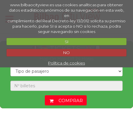
www.bilbaocityview.es usa cookies analíticas para obtener
datos estadísticos anónimos de su navegación en esta web,
en
cumplimiento del Real Decreto-ley 13/2012 solicita su permiso
para hacerlo, pulse SI si acepta o NO si lo rechaza, podra
seguir navegando sin cookies
SI
TICKETS
NO
Hop-On Hop-Off 24 Horas
Política de cookies
COMPRAR
Se ha producido un error. Haga click aquí.