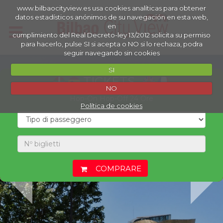
www.bilbaocityview.es usa cookies analíticas para obtener
datos estadísticos anónimos de su navegación en esta web,
en
cumplimiento del Real Decreto-ley 13/2012 solicita su permiso
para hacerlo, pulse SI si acepta o NO si lo rechaza, podra
seguir navegando sin cookies
SI
TICKETS
NO
Hop-On Hop-Off 24 Ore
Política de cookies
COMPRARE
Si è verificato un errore Clicca qui.