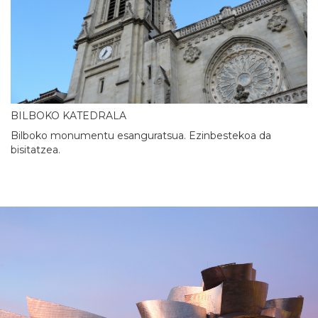
BILBOKO KATEDRALA
Bilboko monumentu esanguratsua. Ezinbestekoa da
bisitatzea.