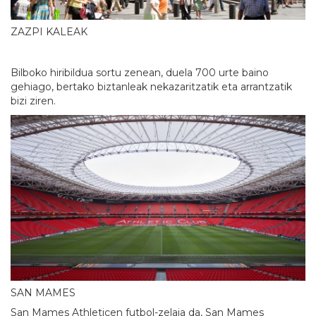
ZAZPI KALEAK
Bilboko hiribildua sortu zenean, duela 700 urte baino
gehiago, bertako biztanleak nekazaritzatik eta arrantzatik
bizi ziren.
SAN MAMES
San Mames Athleticen futbol-zelaia da, San Mames