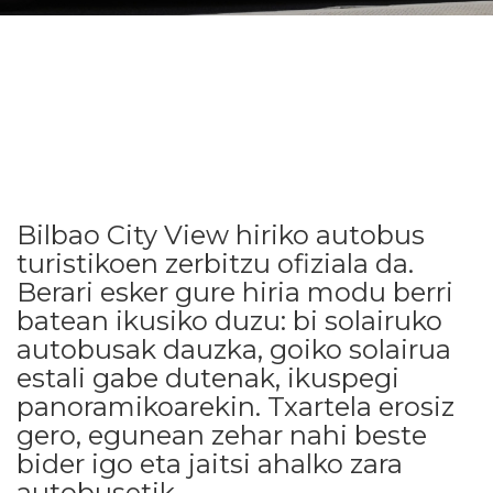
Bilbao City View hiriko autobus
turistikoen zerbitzu ofiziala da.
Berari esker gure hiria modu berri
batean ikusiko duzu: bi solairuko
autobusak dauzka, goiko solairua
estali gabe dutenak, ikuspegi
panoramikoarekin. Txartela erosiz
gero, egunean zehar nahi beste
bider igo eta jaitsi ahalko zara
autobusetik.