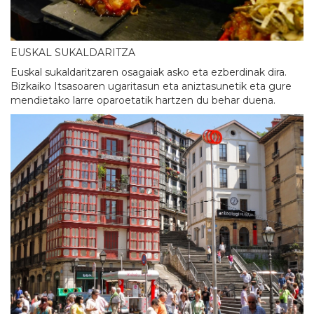
EUSKAL SUKALDARITZA
Euskal sukaldaritzaren osagaiak asko eta ezberdinak dira.
Bizkaiko Itsasoaren ugaritasun eta aniztasunetik eta gure
mendietako larre oparoetatik hartzen du behar duena.