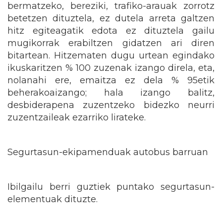
bermatzeko, bereziki, trafiko-arauak zorrotz
betetzen dituztela, ez dutela arreta galtzen
hitz egiteagatik edota ez dituztela gailu
mugikorrak erabiltzen gidatzen ari diren
bitartean. Hitzematen dugu urtean egindako
ikuskaritzen % 100 zuzenak izango direla, eta,
nolanahi ere, emaitza ez dela % 95etik
beherakoaizango; hala izango balitz,
desbiderapena zuzentzeko bidezko neurri
zuzentzaileak ezarriko lirateke.
Segurtasun-ekipamenduak autobus barruan
Ibilgailu berri guztiek puntako segurtasun-
elementuak dituzte.