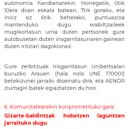
autonomia handienarekin. Horregatik, 0tik
10era doan eskala batean, 7tik gorako, eta
inoiz ez 6tik beherako, puntuazioa
mantenduko dugu erabiltzaileek
mugikortasun urria duten pertsonek gure
autobusetan duten irisgarritasunaren gainean
duten iritziari dagokionez.
Gure zerbitzuak Irisgarritasun Unibertsalari
buruzko Arauen (hala nola UNE 170001)
betekizunei jarraiki diseinatu dira, eta AENOR
ziurtagiri batek egiaztatzen du hori.
6. Komunitatearekin konprometituko gara
Gizarte-baldintzak hobetzen laguntzen
jarraituko dugu
.