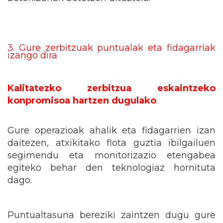
3. Gure zerbitzuak puntualak eta fidagarriak
izango dira
Kalitatezko zerbitzua eskaintzeko
konpromisoa hartzen dugulako
.
Gure operazioak ahalik eta fidagarrien izan
daitezen, atxikitako flota guztia ibilgailuen
segimendu eta monitorizazio etengabea
egiteko behar den teknologiaz hornituta
dago.
Puntualtasuna bereziki zaintzen dugu gure