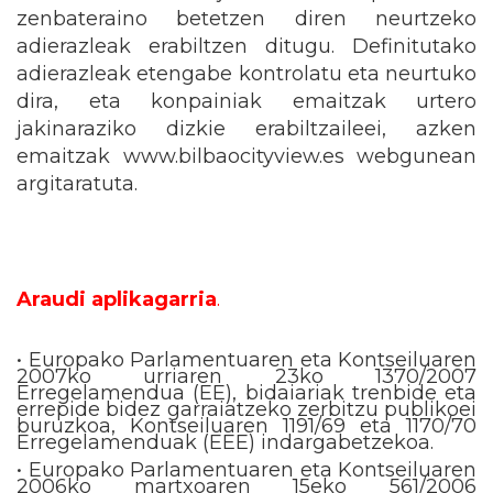
zenbateraino betetzen diren neurtzeko
adierazleak erabiltzen ditugu. Definitutako
adierazleak etengabe kontrolatu eta neurtuko
dira, eta konpainiak emaitzak urtero
jakinaraziko dizkie erabiltzaileei, azken
emaitzak www.bilbaocityview.es webgunean
argitaratuta.
Araudi aplikagarria
.
• Europako Parlamentuaren eta Kontseiluaren
2007ko urriaren 23ko 1370/2007
Erregelamendua (EE), bidaiariak trenbide eta
errepide bidez garraiatzeko zerbitzu publikoei
buruzkoa, Kontseiluaren 1191/69 eta 1170/70
Erregelamenduak (EEE) indargabetzekoa.
• Europako Parlamentuaren eta Kontseiluaren
2006ko martxoaren 15eko 561/2006