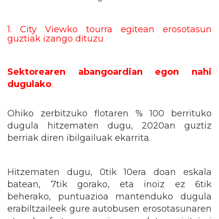
1. City Viewko tourra egitean erosotasun
guztiak izango dituzu
Sektorearen abangoardian egon nahi
dugulako
.
Ohiko zerbitzuko flotaren % 100 berrituko
dugula hitzematen dugu, 2020an guztiz
berriak diren ibilgailuak ekarrita.
Hitzematen dugu, 0tik 10era doan eskala
batean, 7tik gorako, eta inoiz ez 6tik
beherako, puntuazioa mantenduko dugula
erabiltzaileek gure autobusen erosotasunaren