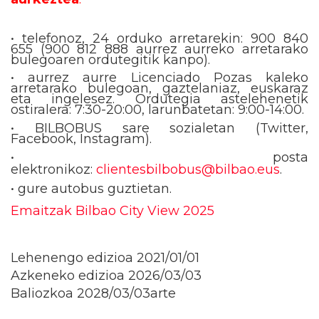
• telefonoz, 24 orduko arretarekin: 900 840
655 (900 812 888 aurrez aurreko arretarako
bulegoaren ordutegitik kanpo).
• aurrez aurre Licenciado Pozas kaleko
arretarako bulegoan, gaztelaniaz, euskaraz
eta ingelesez. Ordutegia astelehenetik
ostiralera: 7:30-20:00, larunbatetan: 9:00-14:00.
• BILBOBUS sare sozialetan (Twitter,
Facebook, Instagram).
• posta
elektronikoz:
clientesbilbobus@bilbao.eus
.
• gure autobus guztietan.
Emaitzak Bilbao City View 2025
Lehenengo edizioa 2021/01/01
Azkeneko edizioa 2026/03/03
Baliozkoa 2028/03/03arte