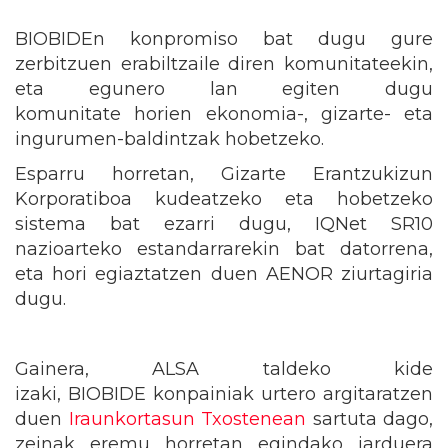
BIOBIDEn konpromiso bat dugu gure
zerbitzuen erabiltzaile diren komunitateekin,
eta egunero lan egiten dugu
komunitate horien ekonomia-, gizarte- eta
ingurumen-baldintzak hobetzeko.
Esparru horretan, Gizarte Erantzukizun
Korporatiboa kudeatzeko eta hobetzeko
sistema bat ezarri dugu, IQNet SR10
nazioarteko estandarrarekin bat datorrena,
eta hori egiaztatzen duen AENOR ziurtagiria
dugu.
Gainera, ALSA taldeko kide
izaki, BIOBIDE konpainiak urtero argitaratzen
duen
Iraunkortasun Txostenean
sartuta dago,
zeinak eremu horretan egindako jarduera