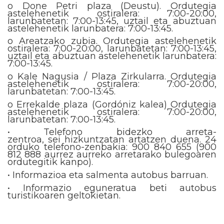
o Done Petri plaza (Deustu). Ordutegia
astelehenetik ostiralera: 7:00-20:00,
larunbatetan: 7:00-13:45, uztail eta abuztuan
astelehenetik larunbatera: 7:00-13:45.
o Areatzako zubia. Ordutegia astelehenetik
ostiralera: 7:00-20:00, larunbatetan: 7:00-13:45,
uztail eta abuztuan astelehenetik larunbatera:
7:00-13:45.
o Kale Nagusia / Plaza Zirkularra. Ordutegia
astelehenetik ostiralera: 7:00-20:00,
larunbatetan: 7:00-13:45.
o Errekalde plaza (Gordóniz kalea) Ordutegia
astelehenetik ostiralera: 7:00-20:00,
larunbatetan: 7:00-13:45.
• Telefono bidezko arreta-
zentroa, sei hizkuntzatan artatzen duena. 24
orduko telefono-zenbakia: 900 840 655 (900
812 888 aurrez aurreko arretarako bulegoaren
ordutegitik kanpo).
• Informazioa eta salmenta autobus barruan.
• Informazio eguneratua beti autobus
turistikoaren geltokietan.