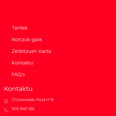
Tarifak
Nortzuk gara
Zerbitzuen Karta
Kontaktu
FAQ's
Kontaktu
C/Licenciado Poza nº 8
900 840 655