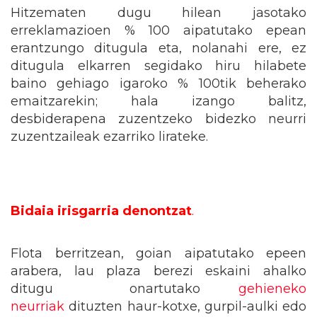
Hitzematen dugu hilean jasotako
erreklamazioen % 100 aipatutako epean
erantzungo ditugula eta, nolanahi ere, ez
ditugula elkarren segidako hiru hilabete
baino gehiago igaroko % 100tik beherako
emaitzarekin; hala izango balitz,
desbiderapena zuzentzeko bidezko neurri
zuzentzaileak ezarriko lirateke.
Bidaia irisgarria denontzat
.
Flota berritzean, goian aipatutako epeen
arabera, lau plaza berezi eskaini ahalko
ditugu onartutako
gehieneko
neurriak
dituzten haur-kotxe, gurpil-aulki edo