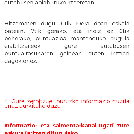
autobusen abiaburuko irteeretan.
Hitzematen dugu, 0tik 10era doan eskala
batean, 7tik gorako, eta inoiz ez 6tik
beherako, puntuazioa mantenduko dugula
erabiltzaileek gure autobusen
puntualtasunaren gainean duten iritziari
dagokionez.
4. Gure zerbitzuei buruzko informazio guztia
erraz aurkituko duzu
Informazio- eta salmenta-kanal ugari zure
eskura jartzen ditugulako
.