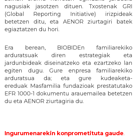
nagusiak jasotzen dituen. Txostenak GRI
(Global Reporting Initiative) irizpideak
betetzen ditu, eta AENOR ziurtagiri batek
egiaztatzen du hori.
Era berean, BIOBIDEn familiarekiko
arduratsuak diren estrategiak eta
jardunbideak diseinatzeko eta ezartzeko lan
egiten dugu. Gure enpresa familiarekiko
arduratsua da; eta gure kudeaketa-
ereduak Masfamilia fundazioak prestatutako
EFR 1000-1 dokumentu arauemailea betetzen
du eta AENOR ziurtagiria du.
Ingurumenarekin konprometituta gaude
.