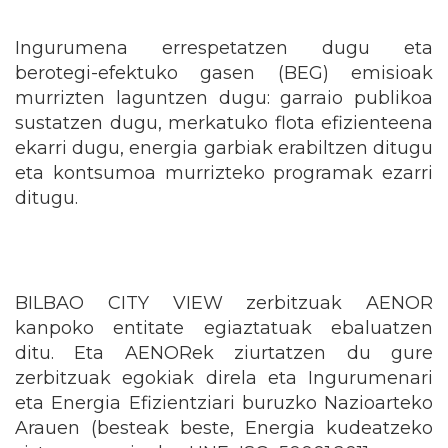
Ingurumena errespetatzen dugu eta
berotegi-efektuko gasen (BEG) emisioak
murrizten laguntzen dugu: garraio publikoa
sustatzen dugu, merkatuko flota efizienteena
ekarri dugu, energia garbiak erabiltzen ditugu
eta kontsumoa murrizteko programak ezarri
ditugu.
BILBAO CITY VIEW zerbitzuak AENOR
kanpoko entitate egiaztatuak ebaluatzen
ditu. Eta AENORek ziurtatzen du gure
zerbitzuak egokiak direla eta Ingurumenari
eta Energia Efizientziari buruzko Nazioarteko
Arauen (besteak beste, Energia kudeatzeko