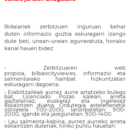
Bidaiariek zerbitzuen inguruan behar
duten informazio guztia eskuragarri izango
dute beti, unean-unean eguneratuta, honako
kanal hauen bidez:
• Zerbitzuaren web
propioa, bilbaocityview.es, informazio eta
salmentarako hainbat hizkuntzatan
eskuragarri dagoena.
• Erabiltzaileak aurrez aurre artatzeko bulego
bat, Licenciado Pozas kalean, arreta
gaztelaniaz, euskaraz eta ingelesez
eskaintzen duena. Ordutegia astelehenetik
ostiralera: 7:00-20:00, larunbatetan: 9:00-
20:00, igande eta jaiegunetan: 9:00-14:00.
• Lau salmenta-kabina, aurrez aurreko arreta
eskaintzen dutenak, hiriko puntu hauetan: