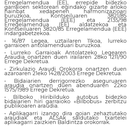
Erregelamendua (EE), errepide bidezko
garraioen sektorean egindako gizarte arloko
hainbat xedapenen harmonizazioari
buruzkoa, Kontseiluaren 3821/85
Erregelamendua (EEE) eta 2135/98
Erregelamendua (EE) aldatzekoa eta
Kontseiluaren 3820/85 Erregelamendua (EEE)
indargabetzekoa.
• 16/87 Legea, uztailaren 11koa, lurreko
garraioen antolamenduari buruzkoa.
• Lurreko Garraioak Antolatzeko Legearen
Araudia onartzen duen irailaren 28ko 1211/90
Errege Dekretua.
• Zirkulazio Araudi Orokorra onartzen duen
azaroaren 21eko 1428/2003 Errege Dekretua.
• Bidaiarien derrigorrezko aseguruaren
araudia onartzen duen abenduaren 22ko
1575/1989 Errege Dekretua.
• Bilboko Hiribilduko autobus bidezko
bidaiarien hiri garraioko «Bilbobus» zerbitzu
publikoaren araudia.
• Aplikagarri izango dira goian zehaztutako
araudiak eta ALSAk saldutako txartelei
aplikagarri zaizkien Baldintza orokorrak.