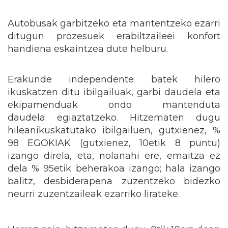
Autobusak garbitzeko eta mantentzeko ezarri
ditugun prozesuek erabiltzaileei konfort
handiena eskaintzea dute helburu.
Erakunde independente batek hilero
ikuskatzen ditu ibilgailuak, garbi daudela eta
ekipamenduak ondo mantenduta
daudela egiaztatzeko. Hitzematen dugu
hileanikuskatutako ibilgailuen, gutxienez, %
98 EGOKIAK (gutxienez, 10etik 8 puntu)
izango direla, eta, nolanahi ere, emaitza ez
dela % 95etik beherakoa izango; hala izango
balitz, desbiderapena zuzentzeko bidezko
neurri zuzentzaileak ezarriko lirateke.