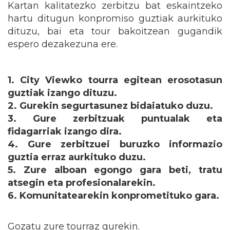
Kartan kalitatezko zerbitzu bat eskaintzeko
hartu ditugun konpromiso guztiak aurkituko
dituzu, bai eta tour bakoitzean gugandik
espero dezakezuna ere.
1. City Viewko tourra egitean erosotasun
guztiak izango dituzu.
2. Gurekin segurtasunez bidaiatuko duzu.
3. Gure zerbitzuak puntualak eta
fidagarriak izango dira.
4. Gure zerbitzuei buruzko informazio
guztia erraz aurkituko duzu.
5. Zure alboan egongo gara beti, tratu
atsegin eta profesionalarekin.
6. Komunitatearekin konprometituko gara.
Gozatu zure tourraz gurekin.