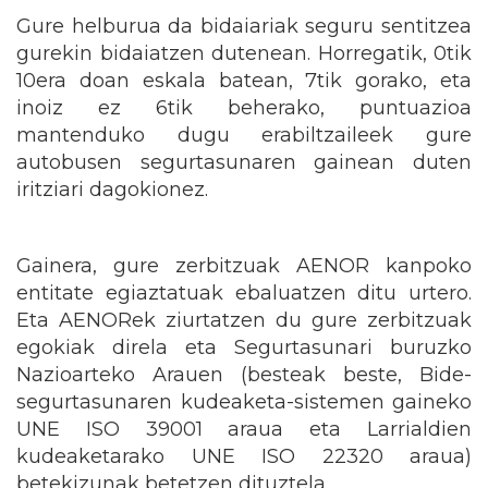
Gure helburua da bidaiariak seguru sentitzea
gurekin bidaiatzen dutenean. Horregatik, 0tik
10era doan eskala batean, 7tik gorako, eta
inoiz ez 6tik beherako, puntuazioa
mantenduko dugu erabiltzaileek gure
autobusen segurtasunaren gainean duten
iritziari dagokionez.
Gainera, gure zerbitzuak AENOR kanpoko
entitate egiaztatuak ebaluatzen ditu urtero.
Eta AENORek ziurtatzen du gure zerbitzuak
egokiak direla eta Segurtasunari buruzko
Nazioarteko Arauen (besteak beste, Bide-
segurtasunaren kudeaketa-sistemen gaineko
UNE ISO 39001 araua eta Larrialdien
kudeaketarako UNE ISO 22320 araua)
betekizunak betetzen dituztela.