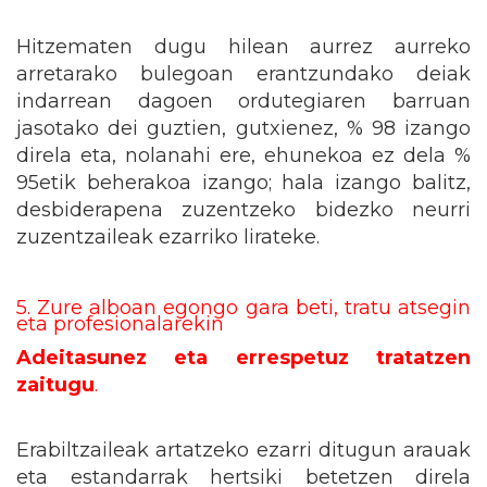
Hitzematen dugu hilean aurrez aurreko
arretarako bulegoan erantzundako deiak
indarrean dagoen ordutegiaren barruan
jasotako dei guztien, gutxienez, % 98 izango
direla eta, nolanahi ere, ehunekoa ez dela %
95etik beherakoa izango; hala izango balitz,
desbiderapena zuzentzeko bidezko neurri
zuzentzaileak ezarriko lirateke.
5. Zure alboan egongo gara beti, tratu atsegin
eta profesionalarekin
Adeitasunez eta errespetuz tratatzen
zaitugu
.
Erabiltzaileak artatzeko ezarri ditugun arauak
eta estandarrak hertsiki betetzen direla