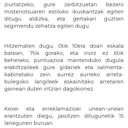
ziurtatzeko, gure zerbitzuetan bezero
misteriotsuaren estiloko ikuskaritzak egiten
ditugu aldizka, eta gertakari guztien
segimendu zehatza egiten dugu.
Hitzematen dugu, 0tik 10era doan eskala
batean, 7tik gorako, eta inoiz ez 6tik
beherako, puntuazioa mantenduko dugula
erabiltzaileek gure gidariek eta salmenta-
kabinetako zein aurrez aurreko arreta-
bulegoko langileek eskainitako arretaren
gainean duten iritziari dagokionez.
Kexei eta erreklamazioei unean-unean
erantzuten diegu, jasotzen ditugunetik 15
lanegunen buruan.