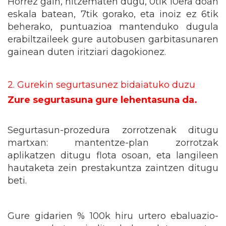
Horrez gain, hitzematen dugu, 0tik 10era doan
eskala batean, 7tik gorako, eta inoiz ez 6tik
beherako, puntuazioa mantenduko dugula
erabiltzaileek gure autobusen garbitasunaren
gainean duten iritziari dagokionez.
2. Gurekin segurtasunez bidaiatuko duzu
Zure segurtasuna gure lehentasuna da.
Segurtasun-prozedura zorrotzenak ditugu
martxan: mantentze-plan zorrotzak
aplikatzen ditugu flota osoan, eta langileen
hautaketa zein prestakuntza zaintzen ditugu
beti.
Gure gidarien % 100k hiru urtero ebaluazio-