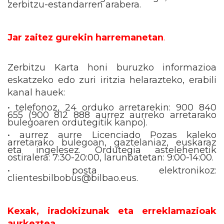
zerbitzu-estandarren arabera.
Jar zaitez gurekin harremanetan
.
Zerbitzu Karta honi buruzko informazioa
eskatzeko edo zuri iritzia helarazteko, erabili
kanal hauek:
•
telefonoz, 24 orduko arretarekin: 900 840
655 (900 812 888 aurrez aurreko arretarako
bulegoaren ordutegitik kanpo).
• aurrez aurre Licenciado Pozas kaleko
arretarako bulegoan, gaztelaniaz, euskaraz
eta ingelesez. Ordutegia astelehenetik
ostiralera: 7:30-20:00, larunbatetan: 9:00-14:00.
• posta elektronikoz:
clientesbilbobus@bilbao.eus.
Kexak, iradokizunak eta erreklamazioak
aurkeztea
.