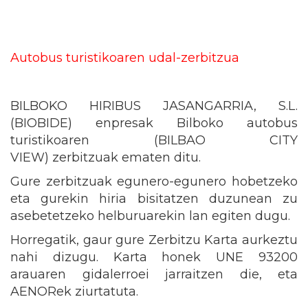
Autobus turistikoaren udal-zerbitzua
BILBOKO HIRIBUS JASANGARRIA, S.L.
(BIOBIDE) enpresak Bilboko autobus
turistikoaren (BILBAO CITY
VIEW) zerbitzuak ematen ditu.
Gure zerbitzuak egunero-egunero hobetzeko
eta gurekin hiria bisitatzen duzunean zu
asebetetzeko helburuarekin lan egiten dugu.
Horregatik, gaur gure Zerbitzu Karta aurkeztu
nahi dizugu. Karta honek UNE 93200
arauaren gidalerroei jarraitzen die, eta
AENORek ziurtatuta.