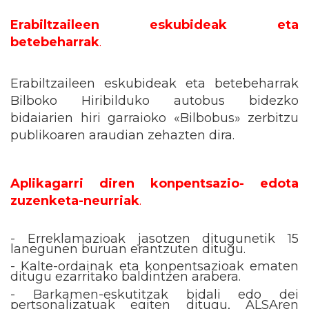
Erabiltzaileen eskubideak eta
betebeharrak
.
Erabiltzaileen eskubideak eta betebeharrak
Bilboko Hiribilduko autobus bidezko
bidaiarien hiri garraioko «Bilbobus» zerbitzu
publikoaren araudian zehazten dira.
Aplikagarri diren konpentsazio- edota
zuzenketa-neurriak
.
- Erreklamazioak jasotzen ditugunetik 15
lanegunen buruan erantzuten ditugu.
- Kalte-ordainak eta konpentsazioak ematen
ditugu ezarritako baldintzen arabera.
- Barkamen-eskutitzak bidali edo dei
pertsonalizatuak egiten ditugu, ALSAren