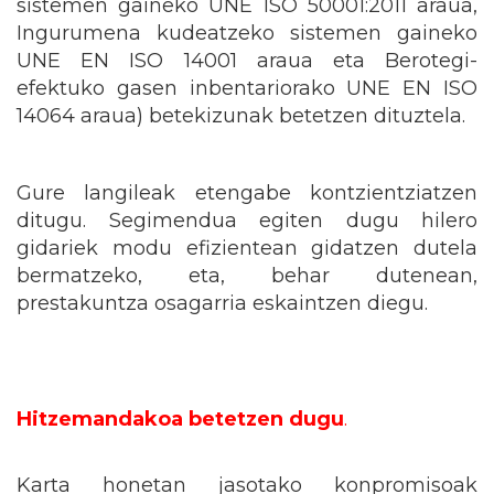
sistemen gaineko UNE ISO 50001:2011 araua,
Ingurumena kudeatzeko sistemen gaineko
UNE EN ISO 14001 araua eta Berotegi-
efektuko gasen inbentariorako UNE EN ISO
14064 araua) betekizunak betetzen dituztela.
Gure langileak etengabe kontzientziatzen
ditugu. Segimendua egiten dugu hilero
gidariek modu efizientean gidatzen dutela
bermatzeko, eta, behar dutenean,
prestakuntza osagarria eskaintzen diegu.
Hitzemandakoa betetzen dugu
.
Karta honetan jasotako konpromisoak