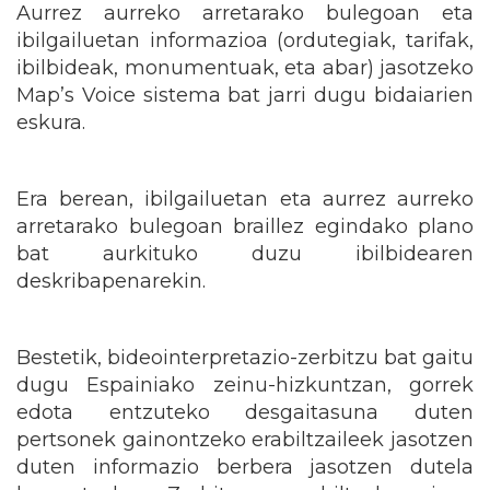
Aurrez aurreko arretarako bulegoan eta
ibilgailuetan informazioa (ordutegiak, tarifak,
ibilbideak, monumentuak, eta abar) jasotzeko
Map’s Voice sistema bat jarri dugu bidaiarien
eskura.
Era berean, ibilgailuetan eta aurrez aurreko
arretarako bulegoan braillez egindako plano
bat aurkituko duzu ibilbidearen
deskribapenarekin.
Bestetik, bideointerpretazio-zerbitzu bat gaitu
dugu Espainiako zeinu-hizkuntzan, gorrek
edota entzuteko desgaitasuna duten
pertsonek gainontzeko erabiltzaileek jasotzen
duten informazio berbera jasotzen dutela