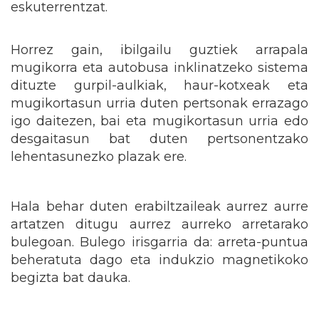
eskuterrentzat.
Horrez gain, ibilgailu guztiek arrapala
mugikorra eta autobusa inklinatzeko sistema
dituzte gurpil-aulkiak, haur-kotxeak eta
mugikortasun urria duten pertsonak errazago
igo daitezen, bai eta mugikortasun urria edo
desgaitasun bat duten pertsonentzako
lehentasunezko plazak ere.
Hala behar duten erabiltzaileak aurrez aurre
artatzen ditugu aurrez aurreko arretarako
bulegoan. Bulego irisgarria da: arreta-puntua
beheratuta dago eta indukzio magnetikoko
begizta bat dauka.