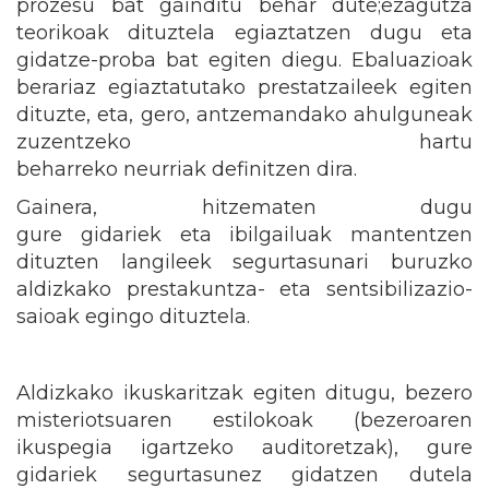
prozesu bat gainditu behar dute;ezagutza
teorikoak dituztela egiaztatzen dugu eta
gidatze-proba bat egiten diegu. Ebaluazioak
berariaz egiaztatutako prestatzaileek egiten
dituzte, eta, gero, antzemandako ahulguneak
zuzentzeko hartu
beharreko neurriak definitzen dira.
Gainera, hitzematen dugu
gure gidariek eta ibilgailuak mantentzen
dituzten langileek segurtasunari buruzko
aldizkako prestakuntza- eta sentsibilizazio-
saioak egingo dituztela.
Aldizkako ikuskaritzak egiten ditugu, bezero
misteriotsuaren estilokoak (bezeroaren
ikuspegia igartzeko auditoretzak), gure
gidariek segurtasunez gidatzen dutela