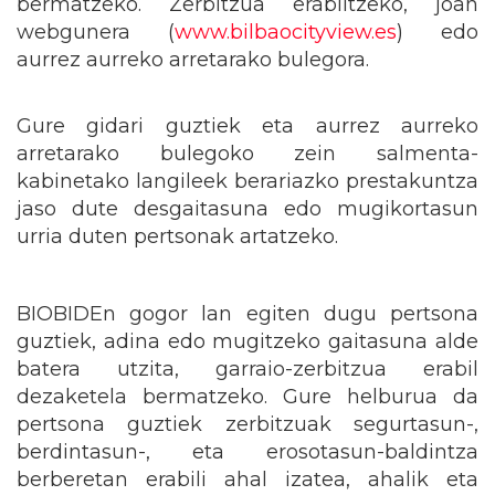
bermatzeko. Zerbitzua erabiltzeko, joan
webgunera (
www.bilbaocityview.es
) edo
aurrez aurreko arretarako bulegora.
Gure gidari guztiek eta aurrez aurreko
arretarako bulegoko zein salmenta-
kabinetako langileek berariazko prestakuntza
jaso dute desgaitasuna edo mugikortasun
urria duten pertsonak artatzeko.
BIOBIDEn gogor lan egiten dugu pertsona
guztiek, adina edo mugitzeko gaitasuna alde
batera utzita, garraio-zerbitzua erabil
dezaketela bermatzeko. Gure helburua da
pertsona guztiek zerbitzuak segurtasun-,
berdintasun-, eta erosotasun-baldintza
berberetan erabili ahal izatea, ahalik eta