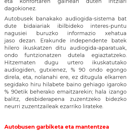
eta konfortaren gainean duten iritziari
dagokionez.
Autobusek banakako audiogida-sistema bat
dute bidaiariak ibilbideko interes-puntu
nagusiei buruzko informazio xehatua
jaso dezan. Erakunde independente batek
hilero ikuskatzen ditu audiogida-aparatuak,
ondo funtzionatzen dutela egiaztatzeko.
Hitzematen dugu urtero ikuskatutako
audiogiden, gutxienez, % 90 ondo egongo
direla, eta, nolanahi ere, ez ditugula elkarren
segidako hiru hilabete baino gehiago igaroko
% 90etik beherako emaitzarekin; hala izango
balitz, desbiderapena zuzentzeko bidezko
neurri zuzentzaileak ezarriko lirateke.
Autobusen garbiketa eta mantentzea