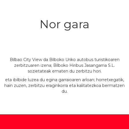
Nor gara
Bilbao City View da Bilboko Uriko autobus turistikoaren
zerbitzuaren izena; Bilboko Hiribus Jasangarria S.L.
sozietateak ematen du zerbitzu hori.
eta ibilbide luzea du egina garraioaren arloan; horretxegatik,
hain zuzen, zerbitzu eraginkorra eta kalitatezkoa bermatzen
du.