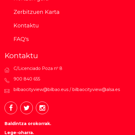
Zerbitzuen Karta
Kontaktu
FAQ's
Kontaktu
C/Licenciado Poza nº 8
900 840 655
bilbaocityview@bilbao.eus / bilbaocityview@alsa.es
Baldintza orokorrak.
Lege-oharra.