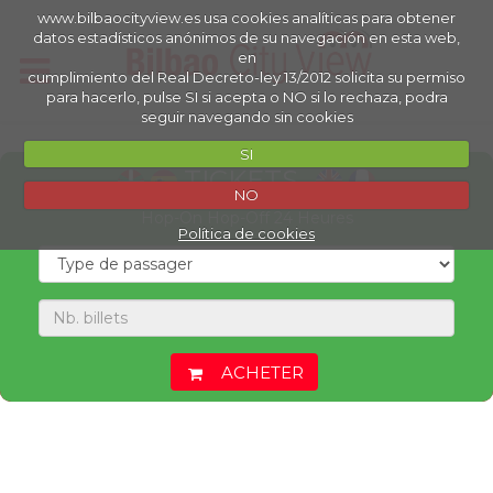
www.bilbaocityview.es usa cookies analíticas para obtener
datos estadísticos anónimos de su navegación en esta web,
en
cumplimiento del Real Decreto-ley 13/2012 solicita su permiso
para hacerlo, pulse SI si acepta o NO si lo rechaza, podra
seguir navegando sin cookies
SI
TICKETS
NO
Hop-On Hop-Off 24 Heures
Política de cookies
ACHETER
Une erreur s'est produite. Cliquez ici.